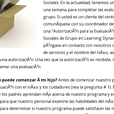
Sociales. En la actualidad, tenemos u
una semana para completar las evalu
grupo. Si usted es un cliente del cent
comunÃ­quese con su coordinador de s
una “AutorizaciÃ³n para la EvaluaciÃ³
Sociales de Grupo en Learning Dynam
pÃ³ngase en contacto con nosotros 
de servicios y el nombre del niÃ±o, 
na autorizaciÃ³n. Una vez que la autorizaciÃ³n es recibida
amar una evaluaciÃ³n.
 puede comenzar Â mi hijo?
Antes de comenzar nuestro 
uaciÃ³n con el niÃ±o y los cuidadores (vea la pregunta # 1). E
e los padres aprendan mÃ¡s acerca de nuestro programa y e
 para que nuestro personal examine las habilidades del niÃ±o
 para determinar si nuestro programa puede satisfacer las 