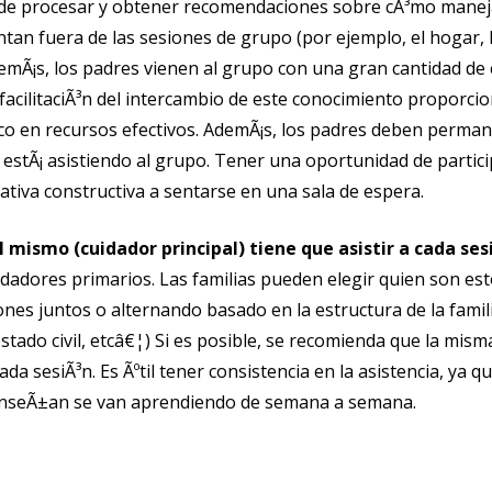
de procesar y obtener recomendaciones sobre cÃ³mo maneja
ntan fuera de las sesiones de grupo (por ejemplo, el hogar, l
demÃ¡s, los padres vienen al grupo con una gran cantidad de
facilitaciÃ³n del intercambio de este conocimiento proporci
rico en recursos efectivos. AdemÃ¡s, los padres deben permane
 estÃ¡ asistiendo al grupo. Tener una oportunidad de partic
ativa constructiva a sentarse en una sala de espera.
l mismo (cuidador principal) tiene que asistir a cada ses
idadores primarios. Las familias pueden elegir quien son esto
siones juntos o alternando basado en la estructura de la famil
estado civil, etcâ€¦) Si es posible, se recomienda que la mis
da sesiÃ³n. Es Ãºtil tener consistencia en la asistencia, ya 
enseÃ±an se van aprendiendo de semana a semana.