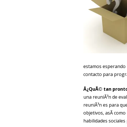
estamos esperando u
contacto para progr
Â¿QuÃ© tan pronto
una reuniÃ³n de eval
reuniÃ³n es para qu
objetivos, asÃ­ como
habilidades sociales