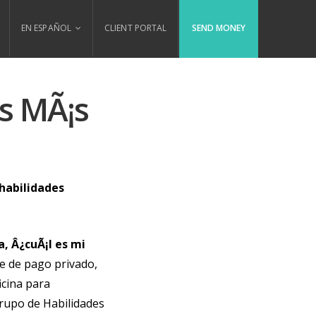
EN ESPAÑOL
CLIENT PORTAL
SEND MONEY
as MÃ¡s
habilidades
, Â¿cuÃ¡l es mi
te de pago privado,
icina para
rupo de Habilidades