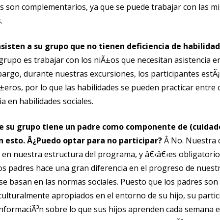
vos son complementarios, ya que se puede trabajar con las m
.
sisten a su grupo que no tienen deficiencia de habilida
grupo es trabajar con los niÃ±os que necesitan asistencia e
mbargo, durante nuestras excursiones, los participantes estÃ¡
ros, por lo que las habilidades se pueden practicar entre 
ia en habilidades sociales.
e su grupo tiene un padre como componente de (cuidado
n esto. Â¿Puedo optar para no participar?
Â No. Nuestra
 en nuestra estructura del programa, y â€‹â€‹es obligatori
 los padres hace una gran diferencia en el progreso de nuestr
 se basan en las normas sociales. Puesto que los padres son
culturalmente apropiados en el entorno de su hijo, su partici
informaciÃ³n sobre lo que sus hijos aprenden cada semana en