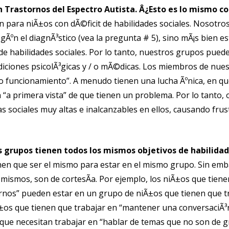
n Trastornos del Espectro Autista. Â¿Esto es lo mismo c
 para niÃ±os con dÃ©ficit de habilidades sociales. Nosotro
Ãºn el diagnÃ³stico (vea la pregunta # 5), sino mÃ¡s bien es
de habilidades sociales. Por lo tanto, nuestros grupos pued
diciones psicolÃ³gicas y / o mÃ©dicas. Los miembros de nue
to funcionamiento”. A menudo tienen una lucha Ãºnica, en q
“a primera vista” de que tienen un problema. Por lo tanto, 
vas sociales muy altas e inalcanzables en ellos, causando fr
s grupos tienen todos los mismos objetivos de habilidad
nen que ser el mismo para estar en el mismo grupo. Sin emba
 mismos, son de cortesÃ­a. Por ejemplo, los niÃ±os que tiene
rnos” pueden estar en un grupo de niÃ±os que tienen que t
Ã±os que tienen que trabajar en “mantener una conversaciÃ³
que necesitan trabajar en “hablar de temas que no son de 