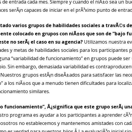
os de entrada cada mes. Siempre y cuando el niÃ±o sea un bu
nces serÃ¡n capaces de iniciar en el prÃ³ximo punto de entrad
tado varios grupos de habilidades sociales a travÃ©s de
ente colocado en grupos con niÃ±os que son de “bajo f
te no serÃ¡ el caso en su agencia?
Utilizamos nuestra ev
ades y metas de habilidades sociales para los participantes p
una “variabilidad de funcionamiento” en grupos puede ser 
bio. Sin embargo, demasiada variabilidad es contraproducen
 Nuestros grupos estÃ¡n diseÃ±ados para satisfacer las nec
” a los niÃ±os que a menudo tienen dificultades para locali
ionamiento similares.
lto funcionamiento”, Â¿significa que este grupo serÃ¡ u
uestro programa es ayudar a los participantes a aprender cÃ
nosotros no establecemos y mantenemos amistades con cad
o es verdad para nuestros hijos.Â La evaluaciÃ³n inicial si