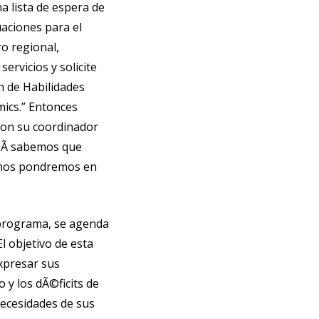
na lista de espera de
aciones para el
ro regional,
ervicios y solicite
n de Habilidades
ics.” Entonces
con su coordinador
asÃ­ sabemos que
, nos pondremos en
programa, se agenda
l objetivo de esta
xpresar sus
 y los dÃ©ficits de
necesidades de sus