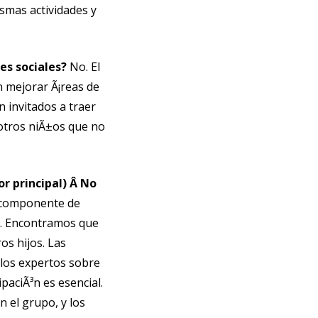
ismas actividades y
des sociales?
No. El
n mejorar Ã¡reas de
n invitados a traer
otros niÃ±os que no
r principal) Â No
 componente de
o. Encontramos que
os hijos. Las
 los expertos sobre
paciÃ³n es esencial.
 el grupo, y los