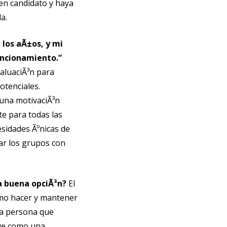
en candidato y haya
a.
 los aÃ±os, y mi
uncionamiento.”
aluaciÃ³n para
otenciales.
una motivaciÃ³n
te para todas las
esidades Ãºnicas de
zar los grupos con
na buena opciÃ³n?
El
³mo hacer y mantener
a persona que
rve como una