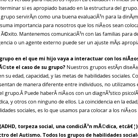
terminar si es apropiado basado en la estructura del grupo.
 grupo servirÃ¡n como una buena evaluaciÃ³n para la dinÃ¡m
suma importancia para nosotros que los niÃ±os sean colo
Ã©xito. Mantenemos comunicaciÃ³n con las familias para de
encia o un agente externo puede ser un ajuste mÃ¡s apropi
grupo en el que mi hijo vaya a interactuar con los niÃ±
 Ã©ste el caso de su grupo?
Nuestros grupos estÃ¡n diseÃ±
n su edad, capacidad, y las metas de habilidades sociales. C
esentan de manera diferente entre individuos, no utilizamo
del grupo.Â Puede haberÂ niÃ±os con un diagnÃ³stico psicolÃ
ca, y otros con ninguno de ellos. La coincidencia en la edad,
ilidades sociales, es lo que usamos para colocar a los niÃ±os
_ (ADHD, torpeza social, una condiciÃ³n mÃ©dica, etcâ€¦)
ctro del Autismo. Todos los grupos de habilidades socia