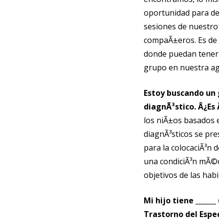
oportunidad para de
sesiones de nuestro
compaÃ±eros. Es de 
donde puedan tener 
grupo en nuestra ag
Estoy buscando un 
diagnÃ³stico. Â¿Es
los niÃ±os basados e
diagnÃ³sticos se pr
para la colocaciÃ³n 
una condiciÃ³n mÃ©di
objetivos de las hab
Mi hijo tiene _____
Trastorno del Espe