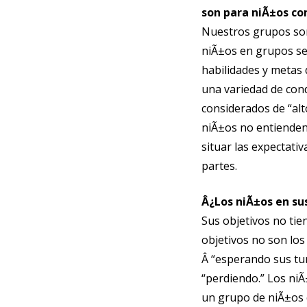
son para niÃ±os co
Nuestros grupos son
niÃ±os en grupos seg
habilidades y metas 
una variedad de con
considerados de “al
niÃ±os no entienden 
situar las expectati
partes.
Â¿Los niÃ±os en su
Sus objetivos no tie
objetivos no son los
Â “esperando sus tu
“perdiendo.” Los ni
un grupo de niÃ±os 