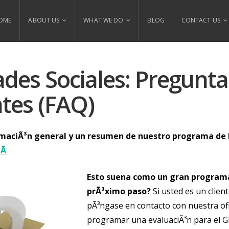
OME
ABOUT US
WHAT WE DO
BLOG
CONTACT US
ades Sociales: Pregunt
tes (FAQ)
rmaciÃ³n general y un resumen de nuestro programa de 
Ã
Esto suena como un gran programa
prÃ³ximo paso?
Si usted es un clien
pÃ³ngase en contacto con nuestra of
programar una evaluaciÃ³n para el G