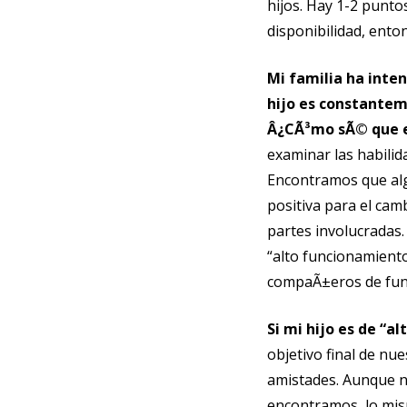
hijos. Hay 1-2 punt
disponibilidad, ento
Mi familia ha inten
hijo es constantem
Â¿CÃ³mo sÃ© que es
examinar las habilid
Encontramos que alg
positiva para el cam
partes involucradas.
“alto funcionamiento
compaÃ±eros de func
Si mi hijo es de “a
objetivo final de n
amistades. Aunque 
encontramos, lo mism