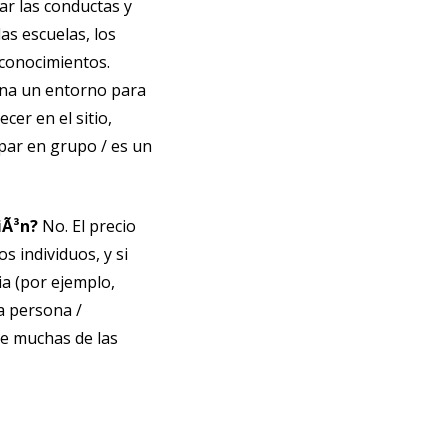
r las conductas y
as escuelas, los
 conocimientos.
ona un entorno para
cer en el sitio,
ipar en grupo / es un
iÃ³n?
No. El precio
s individuos, y si
ia (por ejemplo,
ma persona /
que muchas de las