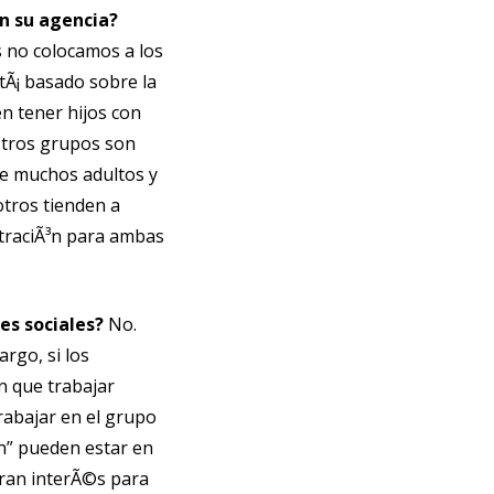
on su agencia?
s no colocamos a los
tÃ¡ basado sobre la
en tener hijos con
stros grupos son
ue muchos adultos y
otros tienden a
ustraciÃ³n para ambas
es sociales?
No.
rgo, si los
n que trabajar
rabajar en el grupo
n” pueden estar en
gran interÃ©s para